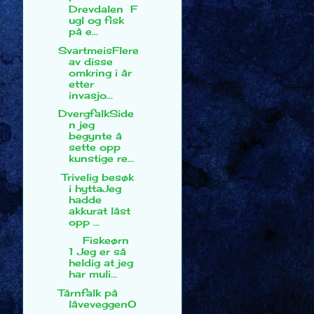
Drevdalen F
ugl og fisk
på e...
SvartmeisFlere
av disse
omkring i år
etter
invasjo...
DvergfalkSide
n jeg
begynte å
sette opp
kunstige re...
Trivelig besøk
i hyttaJeg
hadde
akkurat låst
opp ...
Fiskeørn
1 Jeg er så
heldig at jeg
har muli...
Tårnfalk på
låveveggenO