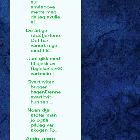
sur
småspove
møtte meg
da jeg skulle
sj...
De årlige
rødstjertene
Det har
variert mye
med tils...
Juni gikk med
til sjekk av
fuglekasserS
vartmeis i...
Svarthviten
bygger i
hagenDenne
svarthvit-
hunnen ...
Noen dyr
støter man
jo også
påJeg var i
skogen fo...
Andre større