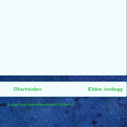
Startsiden
Eldre innlegg
 på:
Legg inn kommentarer (Atom)