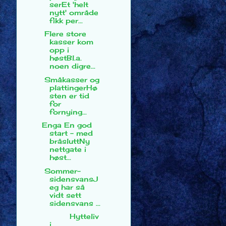
serEt 'helt
nytt' område
fikk per...
Flere store
kasser kom
opp i
høstBl.a.
noen digre...
Småkasser og
plattingerHø
sten er tid
for
fornying...
Enga En god
start - med
bråsluttNy
nettgate i
høst...
Sommer-
sidensvansJ
eg har så
vidt sett
sidensvans ...
Hytteliv
i