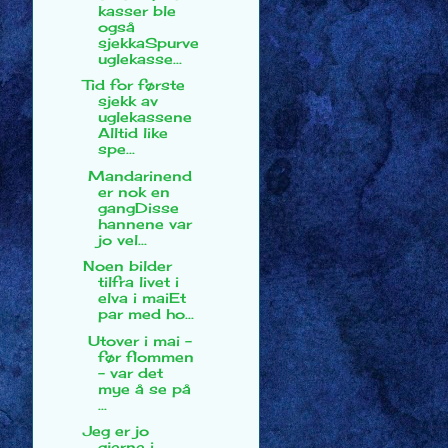
kasser ble
også
sjekkaSpurve
uglekasse...
Tid for første
sjekk av
uglekassene
Alltid like
spe...
Mandarinend
er nok en
gangDisse
hannene var
jo vel...
Noen bilder
tilfra livet i
elva i maiEt
par med ho...
Utover i mai -
før flommen
- var det
mye å se på
...
Jeg er jo
gjerne i