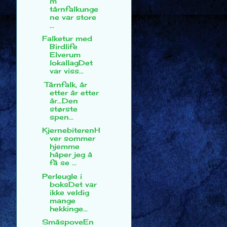
m
tårnfalkunge
ne var store
...
Falketur med
Birdlife
Elverum
lokallagDet
var viss...
Tårnfalk, år
etter år etter
år...Den
største
spen...
KjernebiterenH
ver sommer
hjemme
håper jeg å
få se ...
Perleugle i
boksDet var
ikke veldig
mange
hekkinge...
SmåspoveEn