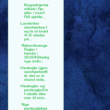
Rognebærhø
stAldri før,
eller i hvert
fall sjelde...
Lavskriker
seinhøstesJ
eg la ut brød
4-5 steder
på ...
Rekordmange
fugler i
handa i
2024Stadig
nye indiv...
Haukugle igjen,
seinhøstesN
år det er ei
stund side...
Haukugler og
perleuglerDe
t skulle ikke
mer til enn...
Nye
perleuglekas