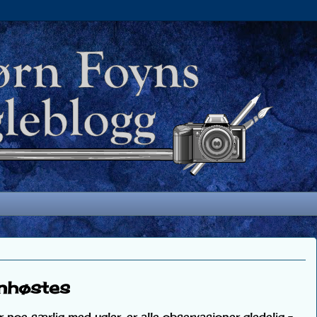
inhøstes
r noe særlig med ugler, er alle observasjoner gledelig -