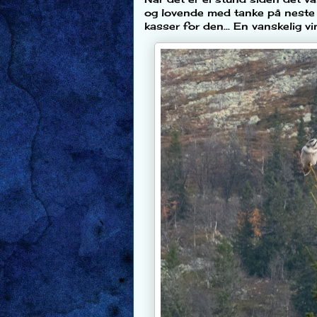
og lovende med tanke på neste å
kasser for den... En vanskelig 