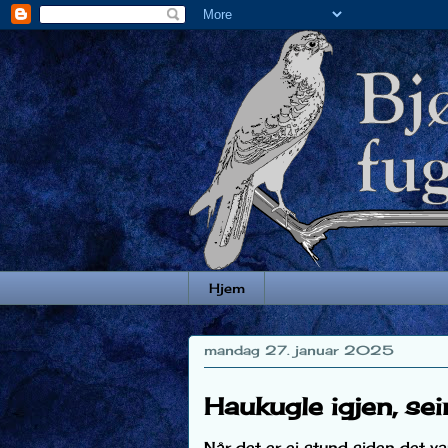
Hjem
mandag 27. januar 2025
Haukugle igjen, se
Når det er ei stund siden det va