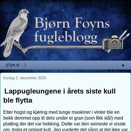
▼
tirsdag 2. desember 2025
Lappugleungene i årets siste kull
ble flytta
Etter hogst og kjøring med tunge maskiner i vinter ble en
bekk demmet opp til dels under ei gran (som fikk stå!) med
platting der det var hekking. Dette var den seineste vi visste
om, trolig et omlagt kull. Jeg vurderte det sånn at det ikke var