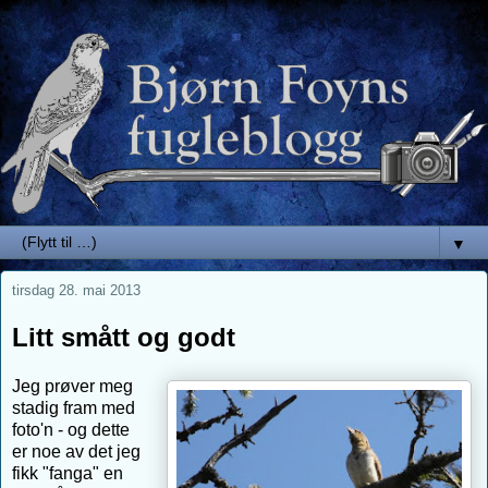
▼
tirsdag 28. mai 2013
Litt smått og godt
Jeg prøver meg
stadig fram med
foto'n - og dette
er noe av det jeg
fikk "fanga" en