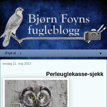
▼
tirsdag 21. mai 2013
Perleuglekasse-sjekk