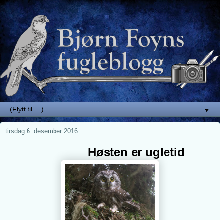
▼
tirsdag 6. desember 2016
Høsten er ugletid