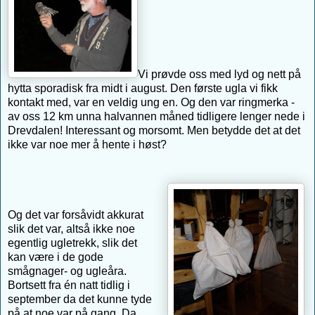
Vi prøvde oss med lyd og nett på
hytta sporadisk fra midt i august. Den første ugla vi fikk
kontakt med, var en veldig ung en. Og den var ringmerka -
av oss 12 km unna halvannen måned tidligere lenger nede i
Drevdalen! Interessant og morsomt. Men betydde det at det
ikke var noe mer å hente i høst?
Og det var forsåvidt akkurat
slik det var, altså ikke noe
egentlig ugletrekk, slik det
kan være i de gode
smågnager- og ugleåra.
Bortsett fra én natt tidlig i
september da det kunne tyde
på at noe var på gang. Da