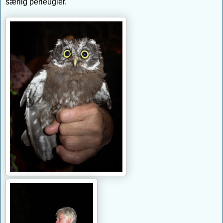
særlig perleugler.