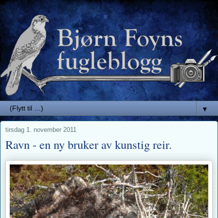
▼
tirsdag 1. november 2011
Ravn - en ny bruker av kunstig reir.