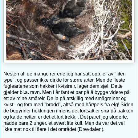
Nesten all de mange reirene jeg har satt opp, er av "liten
type", og passer ikke dirkte for større arter. Men de fleste
fugleartene som hekker i kvistreir, lager dem sjøl. Dette
gjelder bl.a. ravn. Men i år fant et par på å bygge videre på
ett av mine småreir. De la på atskillig med smågreiner og
kvist - og fora med "brodd", altså med hår/pels fra elg! Siden
de begynner hekkingen i mens det fortsatt er snø på bakken
og kalde netter, er det et lurt trekk... Det paret jeg studerte,
hadde bare 2 unger, et svært lite kull. Men da var det vel
ikke mat nok til flere i det området (Drevdalen).