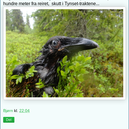
hundre meter fra reiret, skutt i Tynset-traktene...
Bjørn
kl.
22:04
Del