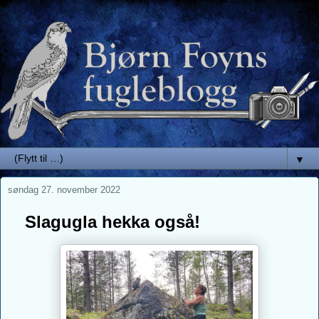
▼
søndag 27. november 2022
Slagugla hekka også!