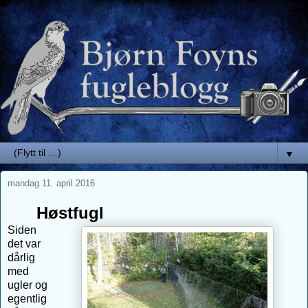
▼
mandag 11. april 2016
Høstfugl
Siden
det var
dårlig
med
ugler og
egentlig