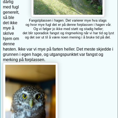
dårlig
med fugl
generelt,
så ble
Fangstplassen i hagen. Det varierer mye hva slags
det ikke
og hvor mye fugl det er på denne forplassen i hagen vår.
mye å
Og vi følger jo ikke med støtt og stadig heller;
skrive
det blir sporadisk fangst og ringmerking når vi har tid og lyst
og det ser ut til å være noen mening i å bruke tid på det.
hjem om
denne
høsten. Ikke var vi mye på farten heller. Det meste skjedde i
grunnen i egen hage, og utgangspunktet var fangst og
merking på forplassen.