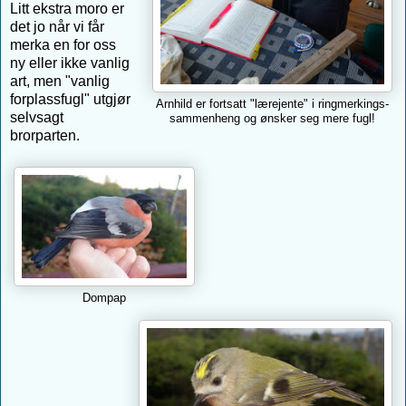
Litt ekstra moro er
det jo når vi får
merka en for oss
ny eller ikke vanlig
art, men "vanlig
forplassfugl" utgjør
Arnhild er fortsatt "lærejente" i ringmerkings-
selvsagt
sammenheng og ønsker seg mere fugl!
brorparten.
Dompap