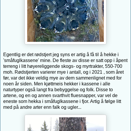
Egentlig er det rødstjert jeg syns er artig å få til å hekke i
'småfuglkassene' mine. De fleste av disse er satt opp i åpent
terreng i litt høyereliggende skogs- og myrtrakter, 550-700
moh. Rødstjerten varierer mye i antall, og i 2021 , som året
før, var det ikke veldig mye av dem sammenlignet med for
noen år siden. Men kjøttmeis hekker i kassene i alle
naturtyper også langt fra bebyggelse og folk. Disse to
artene, og en og annen svarthvit fluesnapper, var vel de
eneste som hekka i småfuglkassene i fjor. Artig å følge litt
med på andre arter enn falk og ugler...